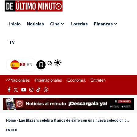
Inicio
Noticias
Cine
Loterías
Finanzas
TV
ES
|
EN
Nacionales
Internacionales
Economía
Entretenimiento
Deport
Home
-
Lao Blazers celebra 8 años de éxito con una nueva colección de lujo en El Catador Santo Domingo
ESTILO