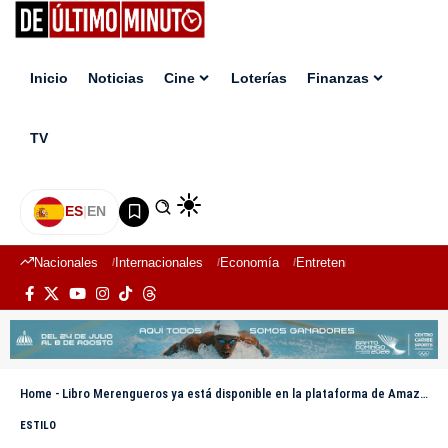
Inicio
Noticias
Cine
Loterías
Finanzas
TV
ES
|
EN
Nacionales
Internacionales
Economía
Entretenimiento
Deport
Home
-
Libro Merengueros ya está disponible en la plataforma de Amazon
ESTILO