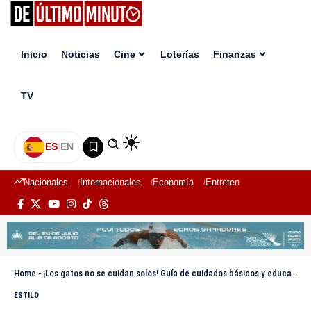
Inicio
Noticias
Cine
Loterías
Finanzas
TV
ES
|
EN
Nacionales
Internacionales
Economía
Entretenimiento
Deport
Home
-
¡Los gatos no se cuidan solos! Guía de cuidados básicos y educación
ESTILO