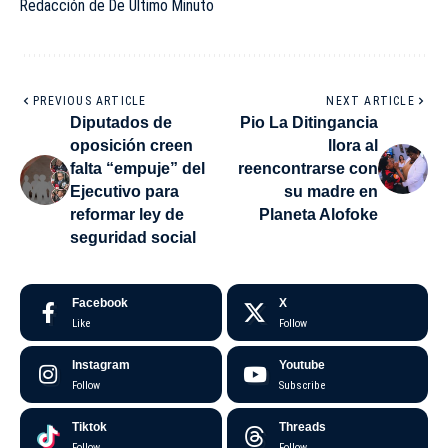
Redacción de De Último Minuto
PREVIOUS ARTICLE
NEXT ARTICLE
Diputados de
Pio La Ditingancia
oposición creen
llora al
falta “empuje” del
reencontrarse con
Ejecutivo para
su madre en
reformar ley de
Planeta Alofoke
seguridad social
Facebook
X
Like
Follow
Instagram
Youtube
Follow
Subscribe
Tiktok
Threads
Follow
Follow