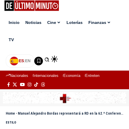
Inicio
Noticias
Cine
Loterías
Finanzas
TV
ES
|
EN
Nacionales
Internacionales
Economía
Entretenimiento
Deport
Home
-
Manuel Alejandro Bordas representará a RD en la 62.ª Conferencia Anual FIA-IABA en Argentina
ESTILO