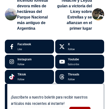
Incendio forestal
Tellache y Leyba
devora miles de
guían a victoria del
hectáreas del
Licey sobre
Parque Nacional
Estrellas y se
más antiguo de
afianzan en el
Argentina
primer lugar
Facebook
X
Like
Follow
Instagram
Youtube
Follow
Subscribe
Tiktok
Threads
Follow
Follow
¡Suscríbete a nuestro boletín para recibir nuestros
artículos más recientes al instante!