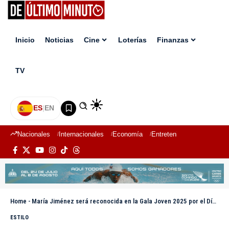
Inicio
Noticias
Cine
Loterías
Finanzas
TV
ES
|
EN
Nacionales
Internacionales
Economía
Entretenimiento
Deport
Home
-
María Jiménez será reconocida en la Gala Joven 2025 por el Día de la Juventud
ESTILO