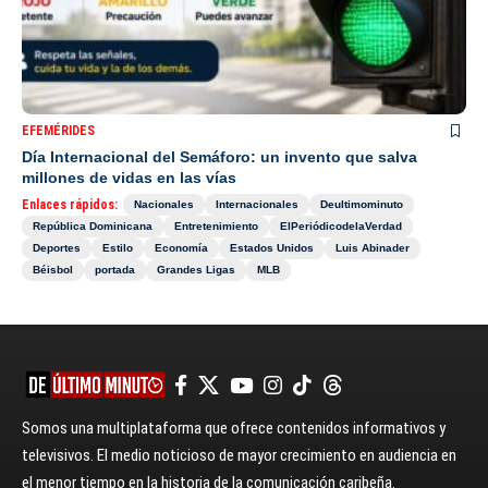
EFEMÉRIDES
Día Internacional del Semáforo: un invento que salva
millones de vidas en las vías
Enlaces rápidos:
Nacionales
Internacionales
Deultimominuto
República Dominicana
Entretenimiento
ElPeriódicodelaVerdad
Deportes
Estilo
Economía
Estados Unidos
Luis Abinader
Béisbol
portada
Grandes Ligas
MLB
Somos una multiplataforma que ofrece contenidos informativos y
televisivos. El medio noticioso de mayor crecimiento en audiencia en
el menor tiempo en la historia de la comunicación caribeña.