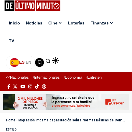
Inicio
Noticias
Cine
Loterías
Finanzas
TV
ES
|
EN
Nacionales
Internacionales
Economía
Entretenimiento
Deport
Home
-
Migración imparte capacitación sobre Normas Básicas de Control Interno para fortalecer la gestión institucional
ESTILO