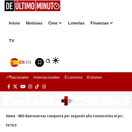
Inicio
Noticias
Cine
Loterías
Finanzas
TV
ES
|
EN
Nacionales
Internacionales
Economía
Entretenimiento
Deport
Home
-
MIO Banreservas conquista por segundo año consecutivo el primer lugar del Pilar Fintech en los Premios LATAM Digital
ESTILO