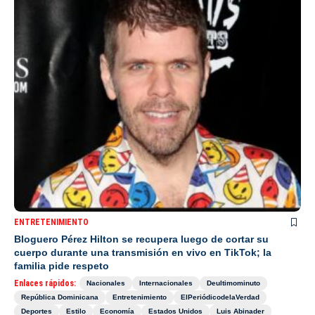
ENTRETENIMIENTO
Bloguero Pérez Hilton se recupera luego de cortar su
cuerpo durante una transmisión en vivo en TikTok; la
familia pide respeto
Enlaces rápidos:
Nacionales
Internacionales
Deultimominuto
República Dominicana
Entretenimiento
ElPeriódicodelaVerdad
Deportes
Estilo
Economía
Estados Unidos
Luis Abinader