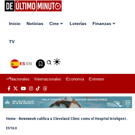
Inicio
Noticias
Cine
Loterías
Finanzas
TV
ES
|
EN
Nacionales
Internacionales
Economía
Entretenimiento
Deport
Home
-
Newsweek califica a Cleveland Clinic como el Hospital Inteligente n.º 1 del mundo
ESTILO