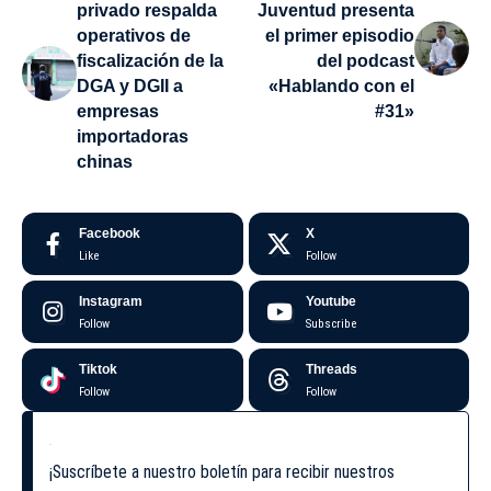
privado respalda
Juventud presenta
operativos de
el primer episodio
fiscalización de la
del podcast
DGA y DGII a
«Hablando con el
empresas
#31»
importadoras
chinas
Facebook
X
Like
Follow
Instagram
Youtube
Follow
Subscribe
Tiktok
Threads
Follow
Follow
¡Suscríbete a nuestro boletín para recibir nuestros