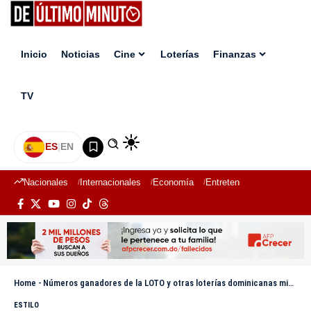
Inicio
Noticias
Cine
Loterías
Finanzas
TV
ES
|
EN
Nacionales
Internacionales
Economía
Entretenimiento
Deport
Home
-
Números ganadores de la LOTO y otras loterías dominicanas miércoles 12 de abril 2023
ESTILO