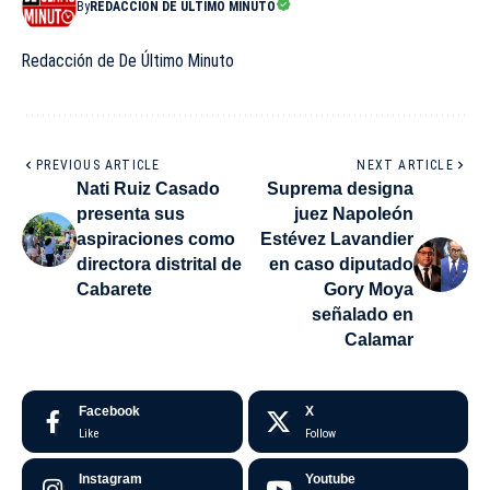
By
REDACCIÓN DE ÚLTIMO MINUTO
Redacción de De Último Minuto
PREVIOUS ARTICLE
NEXT ARTICLE
Nati Ruiz Casado
Suprema designa
presenta sus
juez Napoleón
aspiraciones como
Estévez Lavandier
directora distrital de
en caso diputado
Cabarete
Gory Moya
señalado en
Calamar
Facebook
X
Like
Follow
Instagram
Youtube