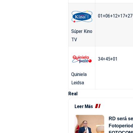
01+06+12+17+27
Súper Kino
TV
34+45+01
Quiniela
Leidsa
Real
Leer Más
RD será se
Fotoperiod
FOTOCOM 