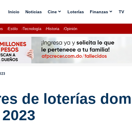
Inicio
Noticias
Cine
Loterías
Finanzas
TV
es
Estilo
Tecnología
Historia
Opinión
2023
s de loterías dom
l 2023