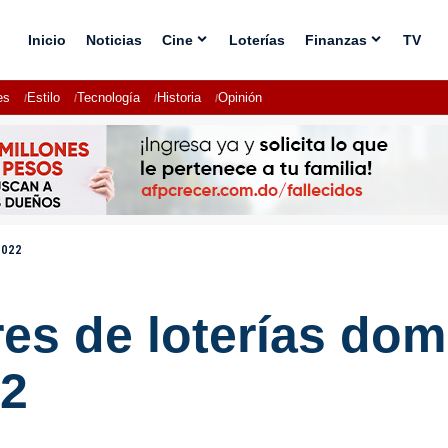
Inicio
Noticias
Cine
Loterías
Finanzas
TV
es
Estilo
Tecnología
Historia
Opinión
2022
s de loterías dom
22