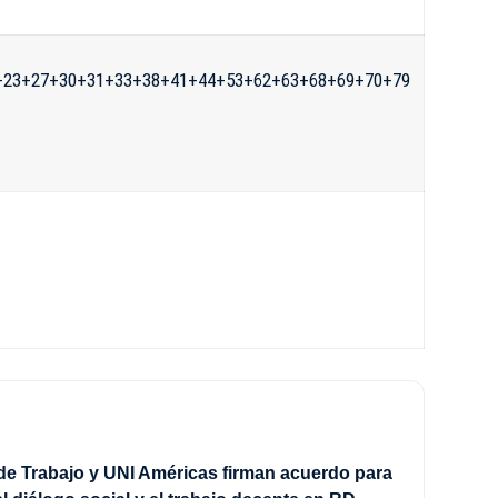
+23+27+30+31+33+38+41+44+53+62+63+68+69+70+79
 de Trabajo y UNI Américas firman acuerdo para