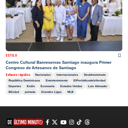
ESTILO
Centro Cultural Banreservas Santiago inaugura Primer
Congreso de Artesanos de Santiago
Enlaces rápidos:
Nacionales
Internacionales
Deultimominuto
República Dominicana
Entretenimiento
ElPeriódicodelaVerdad
Deportes
Estilo
Economía
Estados Unidos
Luis Abinader
Béisbol
portada
Grandes Ligas
MLB