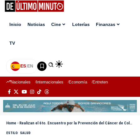
Inicio
Noticias
Cine
Loterías
Finanzas
TV
ES
|
EN
Nacionales
Internacionales
Economía
Entretenimiento
Deport
Home
-
Realizan el 6to. Encuentro por la Prevención del Cáncer de Colon
ESTILO
SALUD