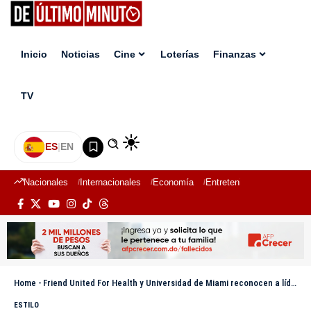
Inicio
Noticias
Cine
Loterías
Finanzas
TV
ES
|
EN
Nacionales
Internacionales
Economía
Entretenimiento
Deport
Home
-
Friend United For Health y Universidad de Miami reconocen a líderes en salud femenina en gala benéfica
ESTILO