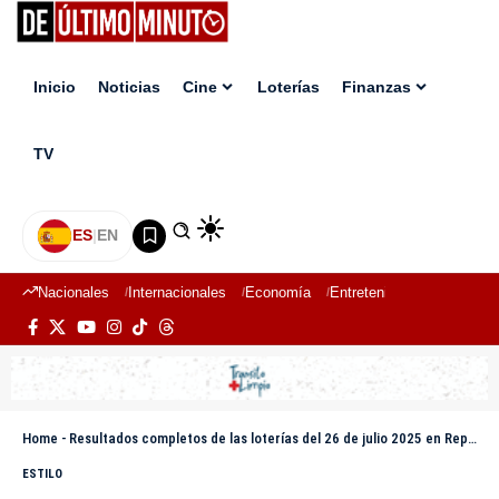
Inicio
Noticias
Cine
Loterías
Finanzas
TV
ES
|
EN
Nacionales
Internacionales
Economía
Entretenimiento
Deport
Home
-
Resultados completos de las loterías del 26 de julio 2025 en República Dominicana
ESTILO