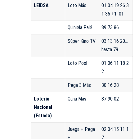
LEIDSA
Loto Más
01 04 19 26 3
1 35 +1: 01
Quiniela Palé
89 73 86
Súper Kino TV
03 13 16 20…
hasta 79
Loto Pool
01 06 11 18 2
2
Pega 3 Más
30 16 28
Lotería
Gana Más
87 90 02
Nacional
(Estado)
Juega + Pega
02 04 15 11 1
+
7