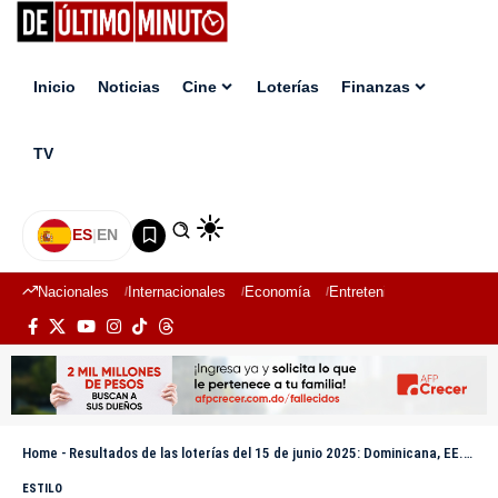
Inicio
Noticias
Cine
Loterías
Finanzas
TV
ES
|
EN
Nacionales
Internacionales
Economía
Entretenimiento
Deport
Home
-
Resultados de las loterías del 15 de junio 2025: Dominicana, EE.UU., España y más países
ESTILO