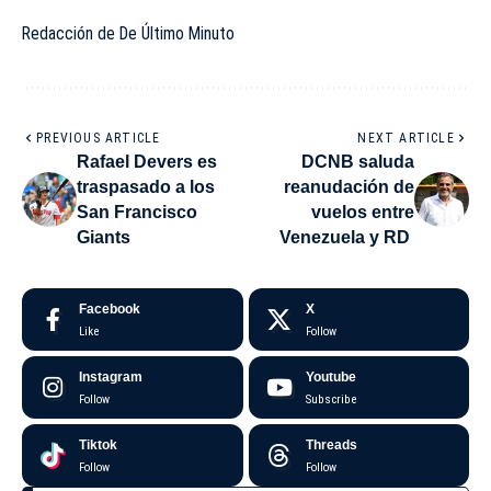
Redacción de De Último Minuto
PREVIOUS ARTICLE
NEXT ARTICLE
Rafael Devers es
DCNB saluda
traspasado a los
reanudación de
San Francisco
vuelos entre
Giants
Venezuela y RD
Facebook
X
Like
Follow
Instagram
Youtube
Follow
Subscribe
Tiktok
Threads
Follow
Follow