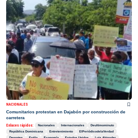
NACIONALES
Comunitarios protestan en Dajabón por construcción de
carretera
Enlaces rápidos:
Nacionales
Internacionales
Deultimominuto
República Dominicana
Entretenimiento
ElPeriódicodelaVerdad
Deportes
Estilo
Economía
Estados Unidos
Luis Abinader