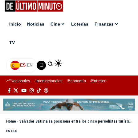
Inicio
Noticias
Cine
Loterías
Finanzas
TV
ES
|
EN
Nacionales
Internacionales
Economía
Entretenimiento
Deport
Home
-
Salvador Batista se posiciona entre los cinco periodistas turísticos más influyentes de América Latina
ESTILO