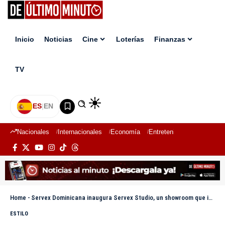
Inicio
Noticias
Cine
Loterías
Finanzas
TV
ES
|
EN
Nacionales
Internacionales
Economía
Entretenimiento
Deport
Home
-
Servex Dominicana inaugura Servex Studio, un showroom que impulsa el diseño y la producción local
ESTILO