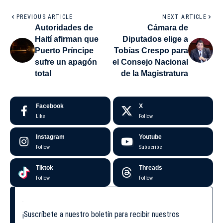
PREVIOUS ARTICLE
NEXT ARTICLE
Autoridades de
Cámara de
Haití afirman que
Diputados elige a
Puerto Príncipe
Tobías Crespo para
sufre un apagón
el Consejo Nacional
total
de la Magistratura
Facebook
X
Like
Follow
Instagram
Youtube
Follow
Subscribe
Tiktok
Threads
Follow
Follow
¡Suscríbete a nuestro boletín para recibir nuestros