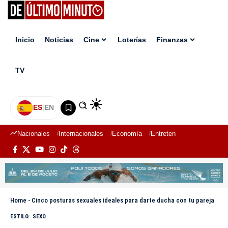
Inicio
Noticias
Cine
Loterías
Finanzas
TV
ES
|
EN
Nacionales
Internacionales
Economía
Entretenimiento
Deport
Home
-
Cinco posturas sexuales ideales para darte ducha con tu pareja
ESTILO
SEXO