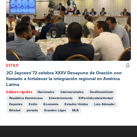
ESTILO
JCI Jaycees’72 celebra XXXV Desayuno de Oración con
llamado a fortalecer la integración regional en América
Latina
Enlaces rápidos:
Nacionales
Internacionales
Deultimominuto
República Dominicana
Entretenimiento
ElPeriódicodelaVerdad
Deportes
Estilo
Economía
Estados Unidos
Luis Abinader
Béisbol
portada
Grandes Ligas
MLB