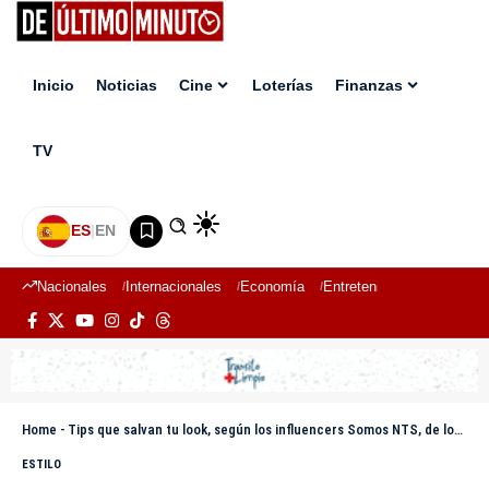
Inicio
Noticias
Cine
Loterías
Finanzas
TV
ES
|
EN
Nacionales
Internacionales
Economía
Entretenimiento
Deport
Home
-
Tips que salvan tu look, según los influencers Somos NTS, de los errores más frecuentes en moda y fragancia
ESTILO