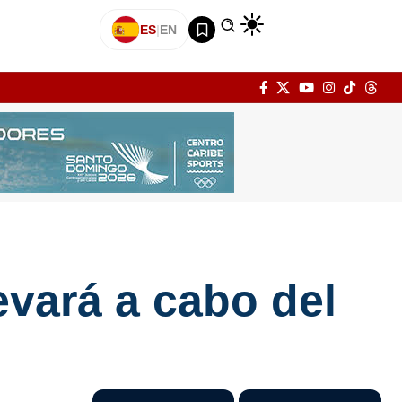
ES
|
EN
evará a cabo del