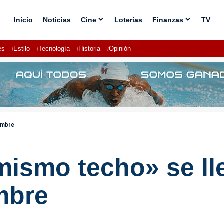
Inicio
Noticias
Cine
Loterías
Finanzas
TV
es
Estilo
Tecnología
Historia
Opinión
iembre
ismo techo» se ll
mbre