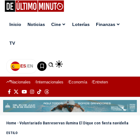
Inicio
Noticias
Cine
Loterías
Finanzas
TV
ES
|
EN
Nacionales
Internacionales
Economía
Entretenimiento
Deport
Home
-
Voluntariado Banreservas ilumina El Dique con fiesta navideña
ESTILO