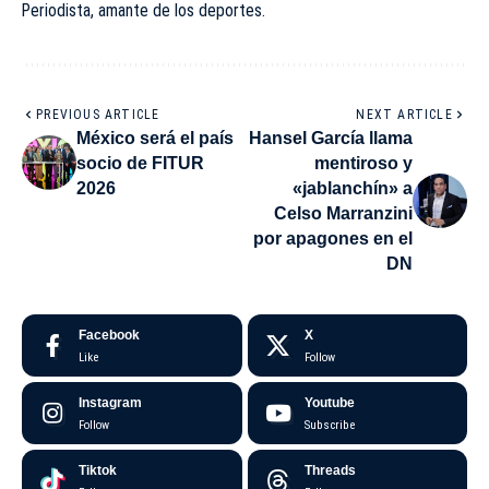
Periodista, amante de los deportes.
PREVIOUS ARTICLE
NEXT ARTICLE
México será el país
Hansel García llama
socio de FITUR
mentiroso y
2026
«jablanchín» a
Celso Marranzini
por apagones en el
DN
Facebook
X
Like
Follow
Instagram
Youtube
Follow
Subscribe
Tiktok
Threads