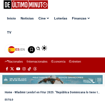
Inicio
Noticias
Cine
Loterías
Finanzas
TV
ES
|
EN
Nacionales
Internacionales
Economía
Entretenimiento
Deport
Home
-
Wladimir Lendof en Fitur 2025: “República Dominicana lo tiene todo”
ESTILO