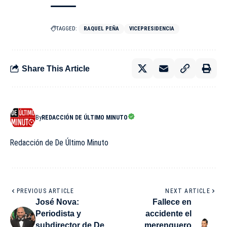
TAGGED:
RAQUEL PEÑA
VICEPRESIDENCIA
Share This Article
By
REDACCIÓN DE ÚLTIMO MINUTO
Redacción de De Último Minuto
PREVIOUS ARTICLE
NEXT ARTICLE
José Nova:
Fallece en
Periodista y
accidente el
subdirector de De
merenguero