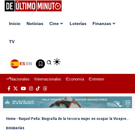
Inicio
Noticias
Cine
Loterías
Finanzas
TV
ES
|
EN
Nacionales
Internacionales
Economía
Entretenimiento
Deport
Home
-
Raquel Peña: Biografía de la tercera mujer en ocupar la Vicepresidencia de la República Dominicana
BIOGRAFÍAS