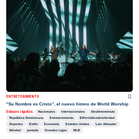
ENTRETENIMIENTO
“Su Nombre es Cristo”, el nuevo himno de World Worship
Enlaces rápidos:
Nacionales
Internacionales
Deultimominuto
República Dominicana
Entretenimiento
ElPeriódicodelaVerdad
Deportes
Estilo
Economía
Estados Unidos
Luis Abinader
Béisbol
portada
Grandes Ligas
MLB