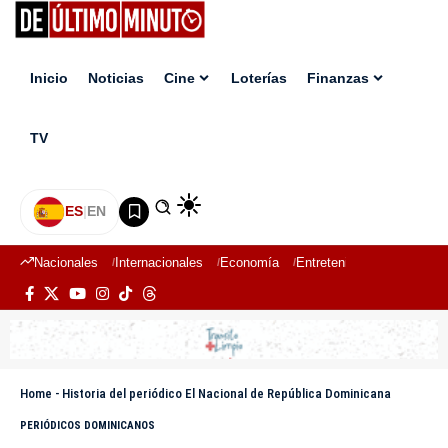
Inicio
Noticias
Cine
Loterías
Finanzas
TV
ES
|
EN
Nacionales
Internacionales
Economía
Entretenimiento
Deport
Home
-
Historia del periódico El Nacional de República Dominicana
PERIÓDICOS DOMINICANOS