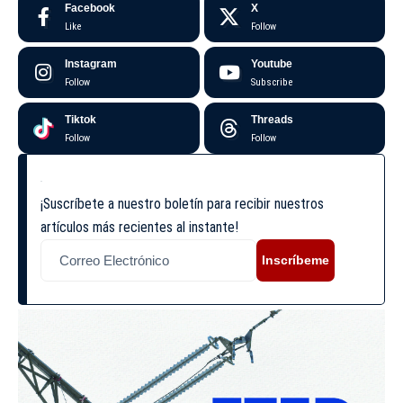
Facebook
X
Like
Follow
Instagram
Youtube
Follow
Subscribe
Tiktok
Threads
Follow
Follow
¡Suscríbete a nuestro boletín para recibir nuestros
artículos más recientes al instante!
Inscríbeme