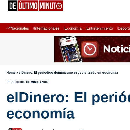
Nacionales
Internacionales
Economía
Entretenimiento
Deport
Home
-
elDinero: El periódico dominicano especializado en economía
PERIÓDICOS DOMINICANOS
elDinero: El peri
economía