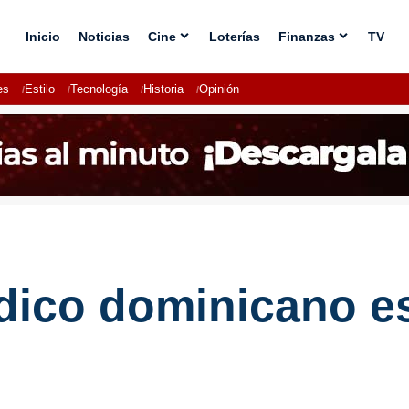
Inicio
Noticias
Cine
Loterías
Finanzas
TV
es
Estilo
Tecnología
Historia
Opinión
ódico dominicano e