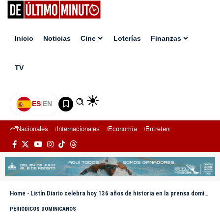
Inicio
Noticias
Cine
Loterías
Finanzas
TV
ES
|
EN
Nacionales
Internacionales
Economía
Entretenimiento
Deport
Home
-
Listín Diario celebra hoy 136 años de historia en la prensa dominicana
PERIÓDICOS DOMINICANOS