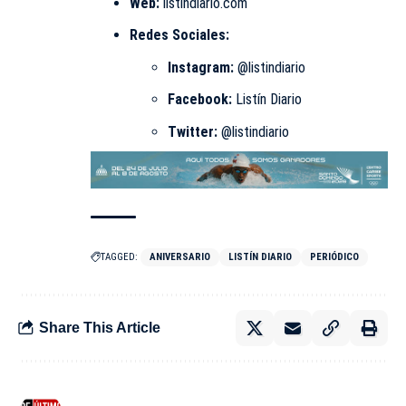
Web:
listindiario.com
Redes Sociales:
Instagram:
@listindiario
Facebook:
Listín Diario
Twitter:
@listindiario
TAGGED:
ANIVERSARIO
LISTÍN DIARIO
PERIÓDICO
Share This Article