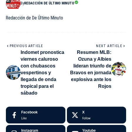
By
REDACCIÓN DE ÚLTIMO MINUTO
Redacción de De Último Minuto
PREVIOUS ARTICLE
NEXT ARTICLE
Indomet pronostica
Resumen MLB:
viernes caluroso
Ozuna y Albies
con chubascos
lideran triunfo de
vespertinos y
Bravos en jornada
llegada de onda
explosiva ante los
tropical para el
Rojos
sábado
Facebook
X
Like
Follow
Instagram
Youtube