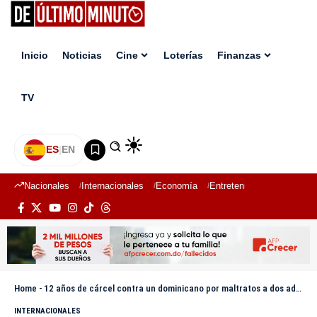
Inicio
Noticias
Cine
Loterías
Finanzas
TV
ES
|
EN
Nacionales
Internacionales
Economía
Entretenimiento
Deport
Home
-
12 años de cárcel contra un dominicano por maltratos a dos adolescentes de quienes era tutor en El Bronx
INTERNACIONALES