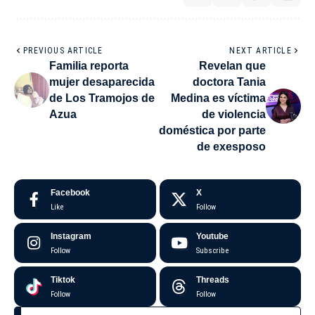
PREVIOUS ARTICLE
NEXT ARTICLE
Familia reporta
Revelan que
mujer desaparecida
doctora Tania
de Los Tramojos de
Medina es víctima
Azua
de violencia
doméstica por parte
de exesposo
Facebook
X
Like
Follow
Instagram
Youtube
Follow
Subscribe
Tiktok
Threads
Follow
Follow