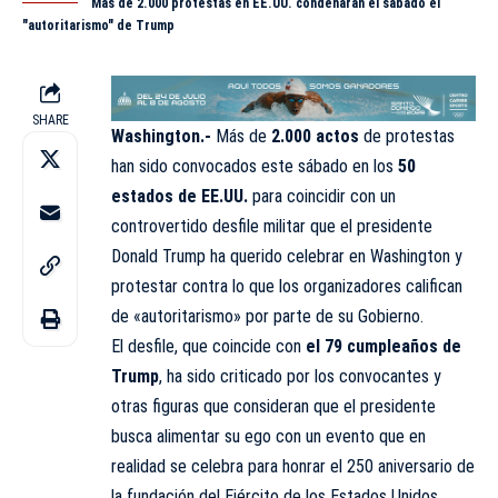
Más de 2.000 protestas en EE.UU. condenarán el sábado el
"autoritarismo" de Trump
SHARE
Washington.-
Más de
2.000 actos
de protestas
han sido convocados este sábado en los
50
estados de EE.UU.
para coincidir con un
controvertido desfile militar que el presidente
Donald Trump
ha querido celebrar en
Washington
y
protestar contra lo que los organizadores califican
de «autoritarismo» por parte de su Gobierno.
El desfile, que coincide con
el 79 cumpleaños de
Trump
, ha sido criticado por los convocantes y
otras figuras que consideran que el presidente
busca alimentar su ego con un evento que en
realidad se celebra para honrar el 250 aniversario de
la fundación del Ejército de los
Estados Unidos
.