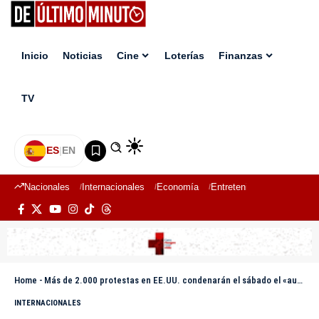
Inicio
Noticias
Cine
Loterías
Finanzas
TV
ES
|
EN
Nacionales
Internacionales
Economía
Entretenimiento
Deport
Home
-
Más de 2.000 protestas en EE.UU. condenarán el sábado el «autoritarismo» de Trump
INTERNACIONALES