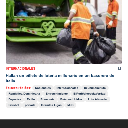
INTERNACIONALES
Hallan un billete de lotería millonario en un basurero de
Italia
Enlaces rápidos:
Nacionales
Internacionales
Deultimominuto
República Dominicana
Entretenimiento
ElPeriódicodelaVerdad
Deportes
Estilo
Economía
Estados Unidos
Luis Abinader
Béisbol
portada
Grandes Ligas
MLB