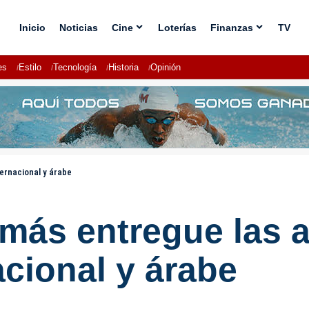
Inicio
Noticias
Cine
Loterías
Finanzas
TV
es
Estilo
Tecnología
Historia
Opinión
ernacional y árabe
más entregue las 
acional y árabe