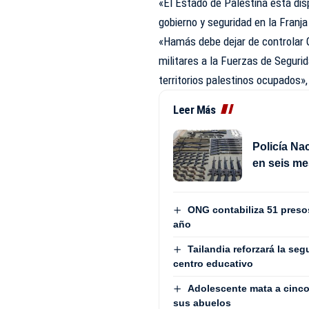
«El Estado de Palestina está dis
gobierno y seguridad en la Franj
«Hamás debe dejar de controlar 
militares a la Fuerzas de Segurid
territorios palestinos ocupados»
Leer Más
Policía Na
en seis me
ONG contabiliza 51 presos 
año
Tailandia reforzará la seg
centro educativo
Adolescente mata a cinco 
sus abuelos