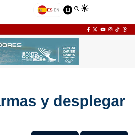
ES
|
EN
armas y desplegar