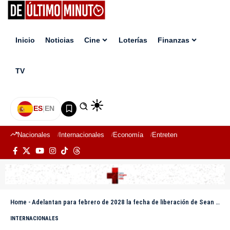
Inicio
Noticias
Cine
Loterías
Finanzas
TV
ES
|
EN
Nacionales
Internacionales
Economía
Entretenimiento
Deport
Home
-
Adelantan para febrero de 2028 la fecha de liberación de Sean “Diddy” Combs
INTERNACIONALES