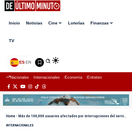
Inicio
Noticias
Cine
Loterías
Finanzas
TV
ES
|
EN
Nacionales
Internacionales
Economía
Entretenimiento
Deport
Home
-
Más de 100,000 usuarios afectados por interrupciones del servicio de agua en Puerto Rico
INTERNACIONALES