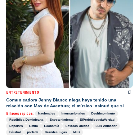
ENTRETENIMIENTO
Comunicadora Jenny Blanco niega haya tenido una
relación con Max de Aventura; el músico insinuó que si
Enlaces rápidos:
Nacionales
Internacionales
Deultimominuto
República Dominicana
Entretenimiento
ElPeriódicodelaVerdad
Deportes
Estilo
Economía
Estados Unidos
Luis Abinader
Béisbol
portada
Grandes Ligas
MLB