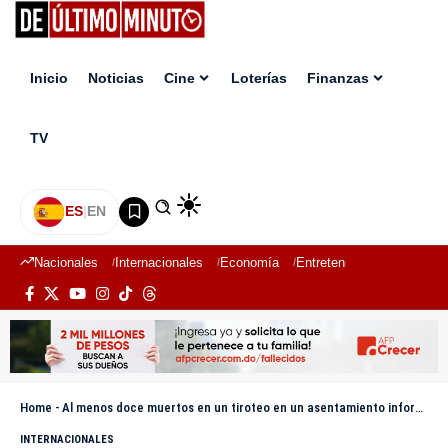
Inicio
Noticias
Cine
Loterías
Finanzas
TV
ES
|
EN
Nacionales
Internacionales
Economía
Entretenimiento
Deport
Home
-
Al menos doce muertos en un tiroteo en un asentamiento informal en el norte de Sudáfrica
INTERNACIONALES