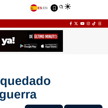
ES
|
EN
n quedado
 guerra