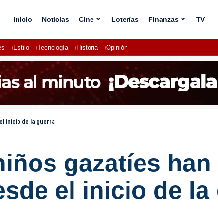
Inicio
Noticias
Cine
Loterías
Finanzas
TV
es
Estilo
Tecnología
Historia
Opinión
 inicio de la guerra
niños gazatíes ha
sde el inicio de la