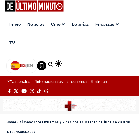
Inicio
Noticias
Cine
Loterías
Finanzas
TV
ES
|
EN
Nacionales
Internacionales
Economía
Entretenimiento
Deport
Home
-
Al menos tres muertos y 9 heridos en intento de fuga de casi 200 reos en cárcel de Panamá
INTERNACIONALES