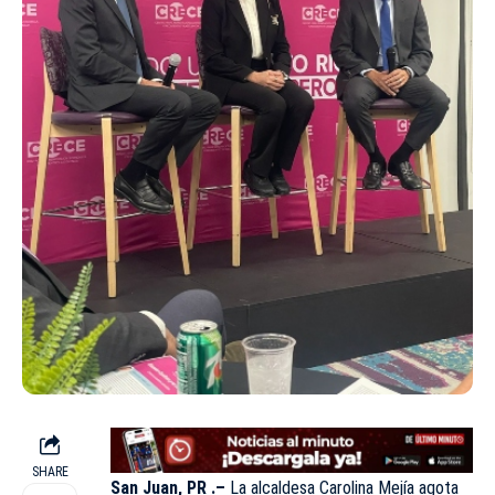
SHARE
San Juan, PR .–
La alcaldesa Carolina Mejía agota