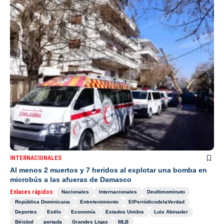
INTERNACIONALES
Al menos 2 muertos y 7 heridos al explotar una bomba en
microbús a las afueras de Damasco
Enlaces rápidos:
Nacionales
Internacionales
Deultimominuto
República Dominicana
Entretenimiento
ElPeriódicodelaVerdad
Deportes
Estilo
Economía
Estados Unidos
Luis Abinader
Béisbol
portada
Grandes Ligas
MLB