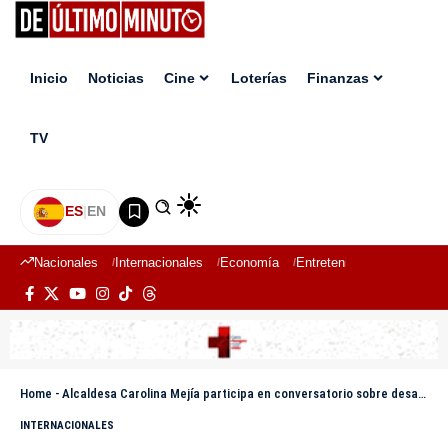
Inicio
Noticias
Cine
Loterías
Finanzas
TV
ES
|
EN
Nacionales
Internacionales
Economía
Entretenimiento
Deport
Home
-
Alcaldesa Carolina Mejía participa en conversatorio sobre desarrollo de ciudades en Puerto Rico
INTERNACIONALES