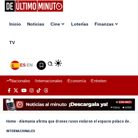
Inicio
Noticias
Cine
Loterías
Finanzas
TV
ES
|
EN
Nacionales
Internacionales
Economía
Entretenimiento
Deport
Home
-
Alemania afirma que drones rusos violaron el espacio polaco deliberadamente
INTERNACIONALES