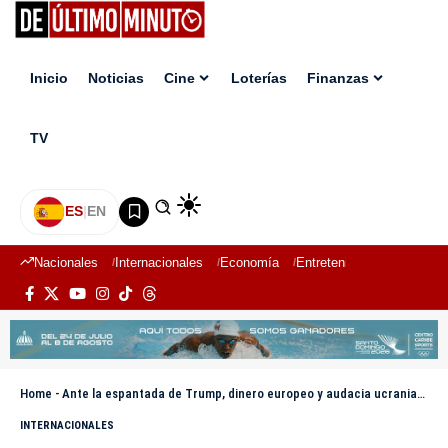
Inicio
Noticias
Cine
Loterías
Finanzas
TV
ES
|
EN
Nacionales
Internacionales
Economía
Entretenimiento
Deport
Home
-
Ante la espantada de Trump, dinero europeo y audacia ucraniana contra los shaheds rusos
INTERNACIONALES