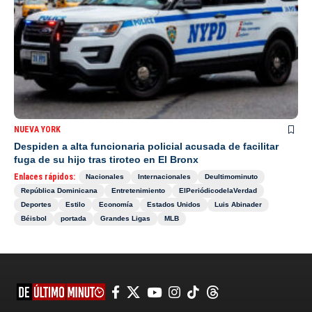
NUEVA YORK
Despiden a alta funcionaria policial acusada de facilitar
fuga de su hijo tras tiroteo en El Bronx
Enlaces rápidos:
Nacionales
Internacionales
Deultimominuto
República Dominicana
Entretenimiento
ElPeriódicodelaVerdad
Deportes
Estilo
Economía
Estados Unidos
Luis Abinader
Béisbol
portada
Grandes Ligas
MLB