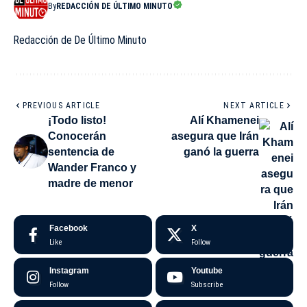
By
REDACCIÓN DE ÚLTIMO MINUTO
Redacción de De Último Minuto
PREVIOUS ARTICLE
NEXT ARTICLE
¡Todo listo!
Alí Khamenei
Conocerán
asegura que Irán
sentencia de
ganó la guerra
Wander Franco y
madre de menor
Facebook
X
Like
Follow
Instagram
Youtube
Follow
Subscribe