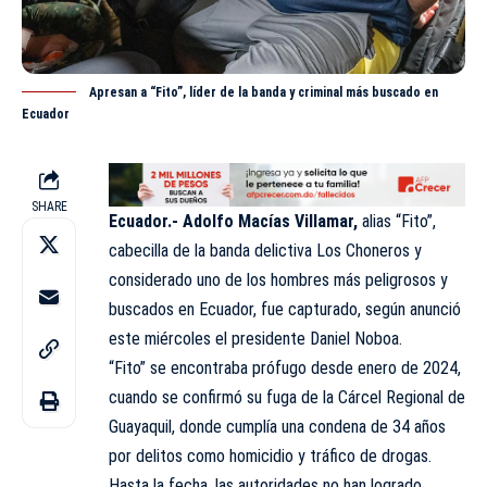
Apresan a “Fito”, líder de la banda y criminal más buscado en
Ecuador
SHARE
Ecuador.-
Adolfo Macías Villamar,
alias “Fito”,
cabecilla de la banda delictiva Los Choneros y
considerado uno de los hombres más peligrosos y
buscados en Ecuador, fue capturado, según anunció
este miércoles el presidente Daniel Noboa.
“Fito” se encontraba prófugo desde enero de 2024,
cuando se confirmó su fuga de la Cárcel Regional de
Guayaquil, donde cumplía una condena de 34 años
por delitos como homicidio y tráfico de drogas.
Hasta la fecha, las autoridades no han logrado