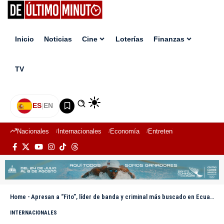
Inicio
Noticias
Cine
Loterías
Finanzas
TV
ES
|
EN
Nacionales
Internacionales
Economía
Entretenimiento
Deport
Home
-
Apresan a “Fito”, líder de banda y criminal más buscado en Ecuador
INTERNACIONALES