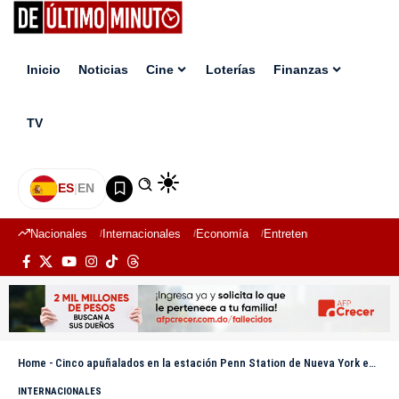
Inicio
Noticias
Cine
Loterías
Finanzas
TV
ES
|
EN
Nacionales
Internacionales
Economía
Entretenimiento
Deport
Home
-
Cinco apuñalados en la estación Penn Station de Nueva York en víspera de visita de Trump
INTERNACIONALES