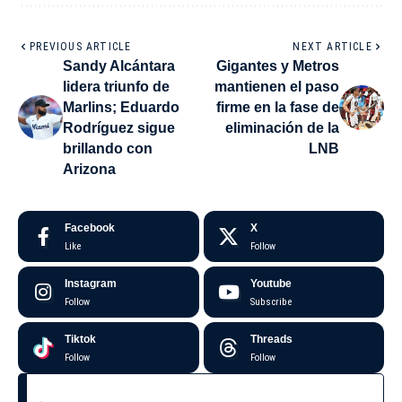
PREVIOUS ARTICLE
NEXT ARTICLE
Sandy Alcántara
Gigantes y Metros
lidera triunfo de
mantienen el paso
Marlins; Eduardo
firme en la fase de
Rodríguez sigue
eliminación de la
brillando con
LNB
Arizona
Facebook
X
Like
Follow
Instagram
Youtube
Follow
Subscribe
Tiktok
Threads
Follow
Follow