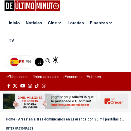
Inicio
Noticias
Cine
Loterías
Finanzas
TV
ES
|
EN
Nacionales
Internacionales
Economía
Entretenimiento
Deport
Home
-
Arrestan a tres dominicanos en Lawrence con 30 mil pastillas de fentanilo y anfetamina
INTERNACIONALES