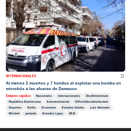
INTERNACIONALES
Al menos 2 muertos y 7 heridos al explotar una bomba en
microbús a las afueras de Damasco
Enlaces rápidos:
Nacionales
Internacionales
Deultimominuto
República Dominicana
Entretenimiento
ElPeriódicodelaVerdad
Deportes
Estilo
Economía
Estados Unidos
Luis Abinader
Béisbol
portada
Grandes Ligas
MLB