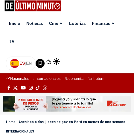
Inicio
Noticias
Cine
Loterías
Finanzas
TV
ES
|
EN
Nacionales
Internacionales
Economía
Entretenimiento
Deport
Home
-
Asesinan a dos jueces de paz en Perú en menos de una semana
INTERNACIONALES