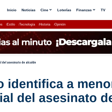
Inicio
Noticias
Cine
Loterías
Finanzas
TV
es
Estilo
Tecnología
Historia
Opinión
l del asesinato de alcalde
o identifica a meno
al del asesinato d