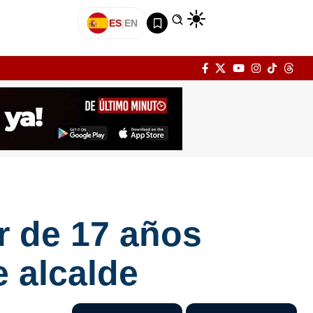
ES
|
EN
r de 17 años
e alcalde