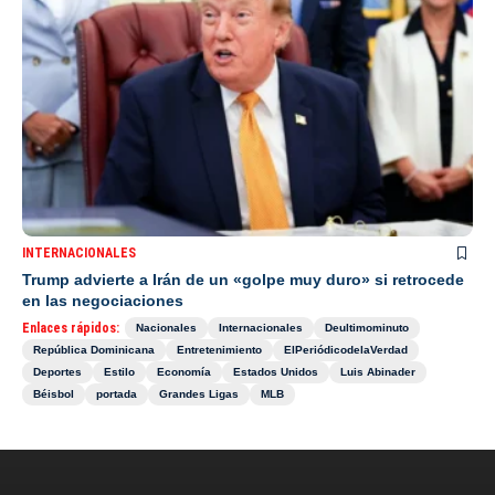
INTERNACIONALES
Trump advierte a Irán de un «golpe muy duro» si retrocede
en las negociaciones
Enlaces rápidos:
Nacionales
Internacionales
Deultimominuto
República Dominicana
Entretenimiento
ElPeriódicodelaVerdad
Deportes
Estilo
Economía
Estados Unidos
Luis Abinader
Béisbol
portada
Grandes Ligas
MLB