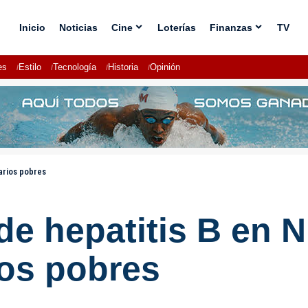
Inicio
Noticias
Cine
Loterías
Finanzas
TV
es
Estilo
Tecnología
Historia
Opinión
arios pobres
e hepatitis B en N
ios pobres