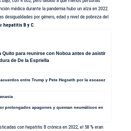
 bajo, con 4.002, pero debido a que menos personas
ención médica durante la pandemia hubo un alza en 2022.
s desigualdades por género, edad y nivel de pobreza del
de
hepatitis B y C
.
 a Quito para reunirse con Noboa antes de asistir
idura de De la Espriella
acuerdos entre Trump y Pete Hegseth por la escasez
tanasia
por prolongados apagones y queman neumáticos en
osticadas con
hepatitis B crónica
en 2022, el 58 % eran