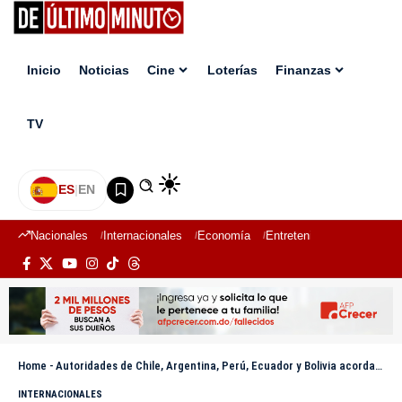
Inicio
Noticias
Cine
Loterías
Finanzas
TV
ES
|
EN
Nacionales
Internacionales
Economía
Entretenimiento
Deport
Home
-
Autoridades de Chile, Argentina, Perú, Ecuador y Bolivia acordaron coordinar acciones contra el crimen organizado
INTERNACIONALES