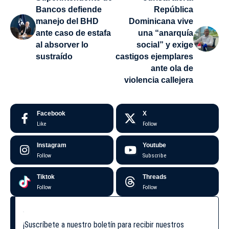
Bancos defiende
República
manejo del BHD
Dominicana vive
ante caso de estafa
una “anarquía
al absorver lo
social” y exige
sustraído
castigos ejemplares
ante ola de
violencia callejera
Facebook
X
Like
Follow
Instagram
Youtube
Follow
Subscribe
Tiktok
Threads
Follow
Follow
¡Suscríbete a nuestro boletín para recibir nuestros