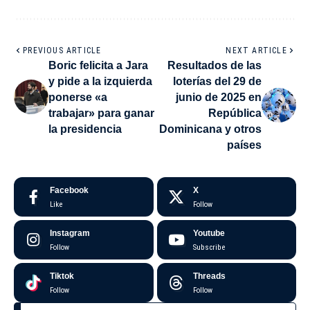
PREVIOUS ARTICLE
NEXT ARTICLE
Boric felicita a Jara
Resultados de las
y pide a la izquierda
loterías del 29 de
ponerse «a
junio de 2025 en
trabajar» para ganar
República
la presidencia
Dominicana y otros
países
Facebook
X
Like
Follow
Instagram
Youtube
Follow
Subscribe
Tiktok
Threads
Follow
Follow