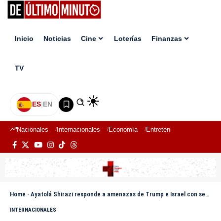
Inicio
Noticias
Cine
Loterías
Finanzas
TV
ES
|
EN
Nacionales
Internacionales
Economía
Entretenimiento
Deport
Home
-
Ayatolá Shirazi responde a amenazas de Trump e Israel con severa advertencia religiosa
INTERNACIONALES