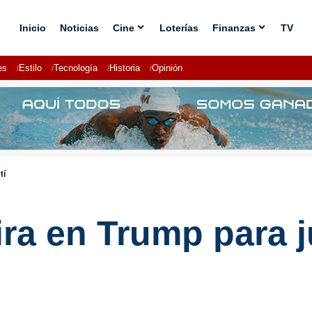
Inicio
Noticias
Cine
Loterías
Finanzas
TV
es
Estilo
Tecnología
Historia
Opinión
tí
ra en Trump para ju