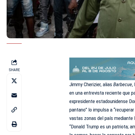
SHARE
Jimmy Cherizier, alias
Barbecue
,
en una entrevista reciente que p
expresidente estadounidense Don
pantano” lo impulsa a “recuperar
vastas zonas del país mediante l
“Donald Trump es un patriota; 
lo somos, hacer lo correcto por 