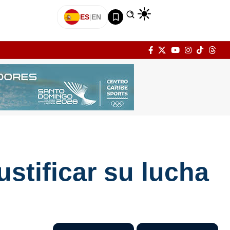
ES
|
EN
stificar su lucha