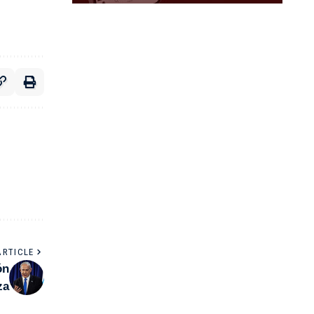
ARTICLE
ón
za