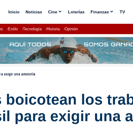
Inicio
Noticias
Cine
Loterías
Finanzas
TV
es
Estilo
Tecnología
Historia
Opinión
ra exigir una amnistía
 boicotean los trab
l para exigir una 