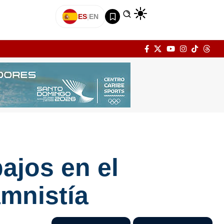
ES
|
EN
ajos en el
amnistía