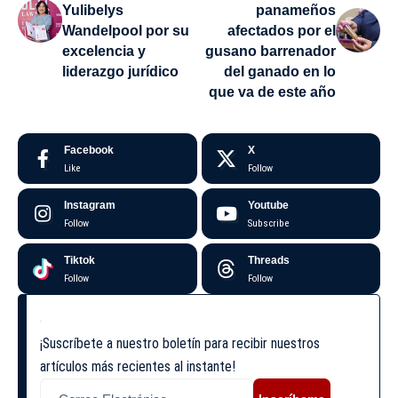
Yulibelys
panameños
Wandelpool por su
afectados por el
excelencia y
gusano barrenador
liderazgo jurídico
del ganado en lo
que va de este año
Facebook
X
Like
Follow
Instagram
Youtube
Follow
Subscribe
Tiktok
Threads
Follow
Follow
¡Suscríbete a nuestro boletín para recibir nuestros
artículos más recientes al instante!