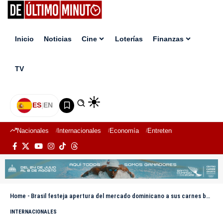
Inicio
Noticias
Cine
Loterías
Finanzas
TV
ES
|
EN
Nacionales
Internacionales
Economía
Entretenimiento
Deport
Home
-
Brasil festeja apertura del mercado dominicano a sus carnes bovina y porcina
INTERNACIONALES